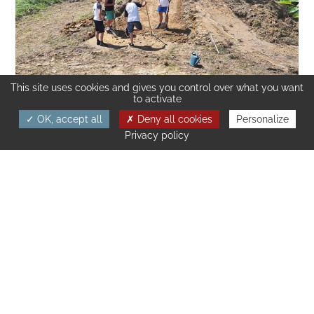
This site uses cookies and gives you control over what you want
to activate
OK, accept all
Deny all cookies
Personalize
Privacy policy
Le jardin partagé Lawa
Gàrta est sorti de terre
En septembre 2022, Art’Soc’ ouvre le jardin partagé
Lawa Gàrta sur le site même du skatepark de
Dannemarie ! Un projet solidaire soutenu par 60
contributeurs lors de la campagne de crowdfunding
de juillet.